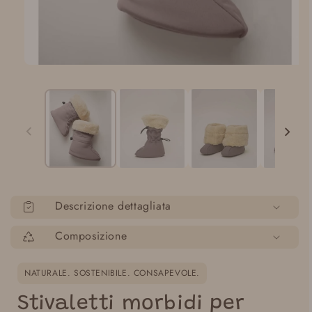
Apri
media
1
in
modalità
Descrizione dettagliata
Composizione
NATURALE. SOSTENIBILE. CONSAPEVOLE.
Stivaletti morbidi per