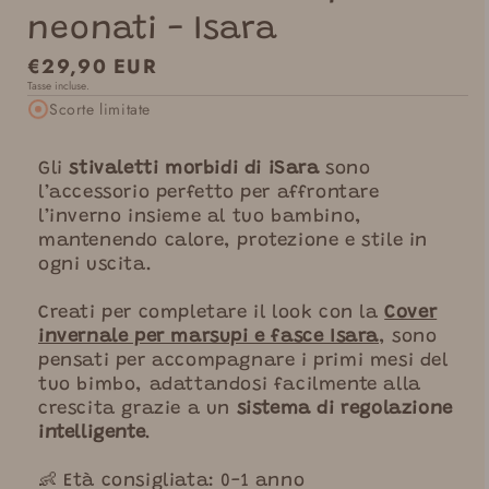
neonati - Isara
Prezzo
€29,90 EUR
Tasse incluse.
normale
Scorte limitate
Gli
stivaletti morbidi di iSara
sono
l’accessorio perfetto per affrontare
l’inverno insieme al tuo bambino,
mantenendo calore, protezione e stile in
ogni uscita.
Creati per completare il look con la
Cover
invernale per marsupi e fasce Isara
, sono
pensati per accompagnare i primi mesi del
tuo bimbo, adattandosi facilmente alla
crescita grazie a un
sistema di regolazione
intelligente
.
👶 Età consigliata: 0-1 anno