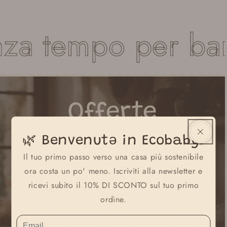
nza tempo per ba
Offerte
imperdibili
ti
🌿 Benvenutə in Ecobaby!
Il tuo primo passo verso una casa più sostenibile
ora costa un po' meno. Iscriviti alla newsletter e
aspettano!
ricevi subito il 10% DI SCONTO sul tuo primo
ordine.
Non perdere i nostri prodotti in promozione! Scopri la
selezione di articoli per te e il tuo bambino a prezzi