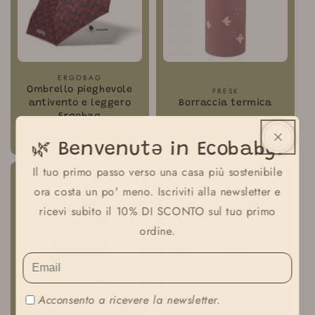
Fornitore:
ERGOBAG
Fornitore:
Ombrello pieghevole
FRESK
antivento e leggero
Borraccia termica
Ergobag
Prezzo
€29,90 EUR
Prezzo
€24,99 EUR
normale
🌿 Benvenutə in Ecobaby!
normale
Il tuo primo passo verso una casa più sostenibile
ora costa un po' meno. Iscriviti alla newsletter e
ricevi subito il 10% DI SCONTO sul tuo primo
ordine.
Acconsento a ricevere la newsletter.
Fornitore:
ERGOBAG