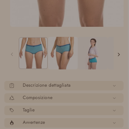
Apri
media
1
in
modalità
Descrizione dettagliata
Composizione
Taglie
Avvertenze