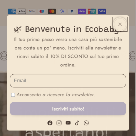
Teen
Teen
🌿 Benvenutə in Ecobaby!
Il tuo primo passo verso una casa più sostenibile
iamo prodotti s
ora costa un po' meno. Iscriviti alla newsletter e
ricevi subito il 10% DI SCONTO sul tuo primo
ordine.
Offerte
Acconsento a ricevere la newsletter.
Iscriviti subito!
imperdibili
ti
Facebook
Instagram
YouTube
TikTok
WhatsApp
aspettano!