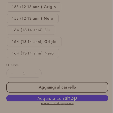
158 (12-13 anni) Grigio
158 (12-13 anni) Nero
164 (13-14 anni) Blu
164 (13-14 anni) Grigio
164 (13-14 anni) Nero
Quantità
Diminuisci
Aumenta
quantità
quantità
per
per
Aggiungi al carrello
Slip
Slip
assorbente
assorbente
per
per
Altre opzioni di pagamento
ragazze
ragazze
Hipster
Hipster