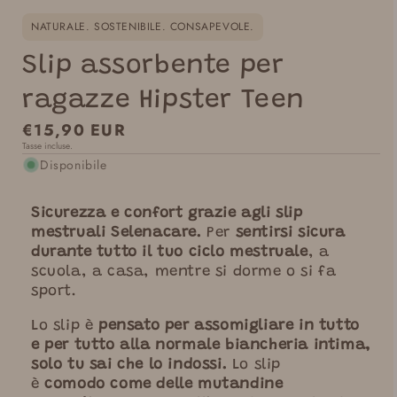
NATURALE. SOSTENIBILE. CONSAPEVOLE.
Slip assorbente per
ragazze Hipster Teen
Prezzo
€15,90 EUR
Tasse incluse.
normale
Disponibile
Sicurezza e confort grazie agli slip
mestruali Selenacare.
Per
sentirsi sicura
durante tutto il tuo ciclo mestruale
, a
scuola, a casa, mentre si dorme o si fa
sport.
Lo slip è
pensato per assomigliare in tutto
e per tutto alla normale biancheria intima,
solo tu sai che lo indossi.
Lo slip
è
comodo come delle mutandine