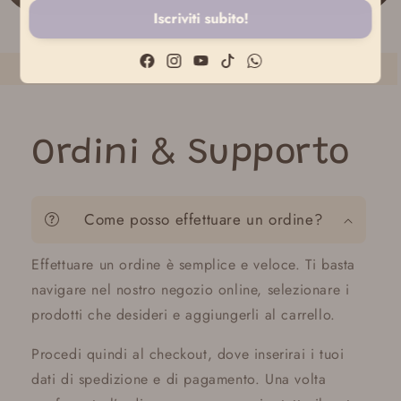
Iscriviti subito!
Facebook
Instagram
YouTube
TikTok
WhatsApp
Ordini & Supporto
Come posso effettuare un ordine?
Effettuare un ordine è semplice e veloce. Ti basta
navigare nel nostro negozio online, selezionare i
prodotti che desideri e aggiungerli al carrello.
Procedi quindi al checkout, dove inserirai i tuoi
dati di spedizione e di pagamento. Una volta