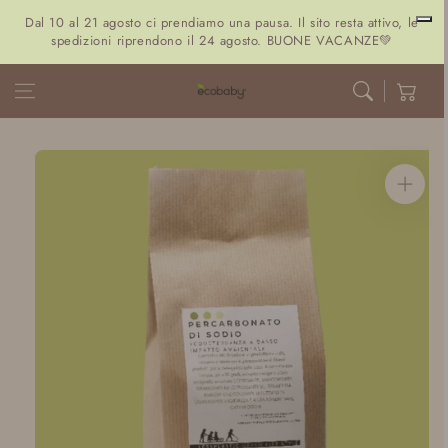
Vai al
Dal 10 al 21 agosto ci prendiamo una pausa. Il sito resta attivo, le
contenuto
spedizioni riprendono il 24 agosto. BUONE VACANZE💚
Carrello
Vai alle
informazioni
sul prodotto