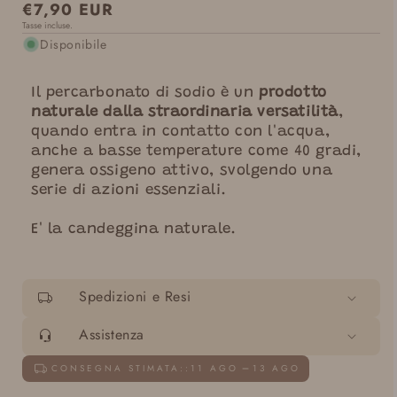
Prezzo
€7,90 EUR
Tasse incluse.
normale
Disponibile
Il percarbonato di sodio è un
prodotto
naturale dalla straordinaria versatilità
,
quando entra in contatto con l'acqua,
anche a basse temperature come 40 gradi,
genera ossigeno attivo, svolgendo una
serie di azioni essenziali.
E' la candeggina naturale.
Spedizioni e Resi
Assistenza
CONSEGNA STIMATA::
11 AGO
13 AGO