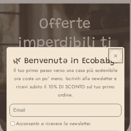
Offerte
imperdibili
ti
aspettano!
🌿 Benvenutə in Ecobaby!
Il tuo primo passo verso una casa più sostenibile
ora costa un po' meno. Iscriviti alla newsletter e
Non perdere i nostri prodotti in promozione! Scopri la
ricevi subito il 10% DI SCONTO sul tuo primo
selezione di articoli per te e il tuo bambino a prezzi
ordine.
speciali.
Scopri le offerte
Acconsento a ricevere la newsletter.