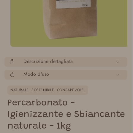
Apri
media
1
Descrizione dettagliata
in
modalità
Modo d'uso
NATURALE. SOSTENIBILE. CONSAPEVOLE.
Percarbonato -
Igienizzante e Sbiancante
naturale - 1kg