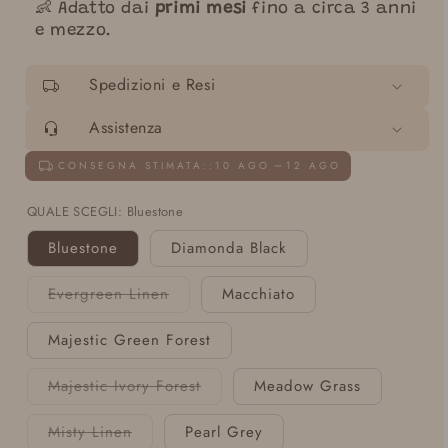
👶 Adatto dai
primi mesi
fino a circa 3 anni
e mezzo.
Spedizioni e Resi
Assistenza
CONSEGNA STIMATA::
10 AGO
12 AGO
QUALE SCEGLI:
Bluestone
Bluestone
Diamonda Black
Evergreen Linen
Macchiato
Variante
esaurita
o
Majestic Green Forest
non
disponibile
Majestic Ivory Forest
Meadow Grass
Variante
esaurita
o
Misty Linen
Pearl Grey
non
Variante