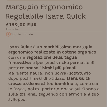
Marsupio Ergonomico
Regolabile Isara Quick
Prezzo
€159,00 EUR
Tasse incluse.
normale
Scorte limitate
Isara Quick
è un
morbidissimo marsupio
ergonomico realizzato in cotone organico
con una
regolazione della taglia
innovativa
e iper precisa che permette di
portare
anche i bimbi più piccoli
.
Ma niente paura, non dovrai sostituirlo
dopo pochi mesi di utilizzo:
Isara Quick
cresce assieme al tuo bambino
e, come con
le fasce, potrai portarlo anche sul fianco e
sulla schiena, seguendo con armonia il suo
sviluppo.