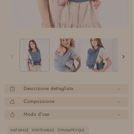
Apri
media
1
in
modalità
Descrizione dettagliata
Composizione
Modo d'uso
NATURALE. SOSTENIBILE. CONSAPEVOLE.