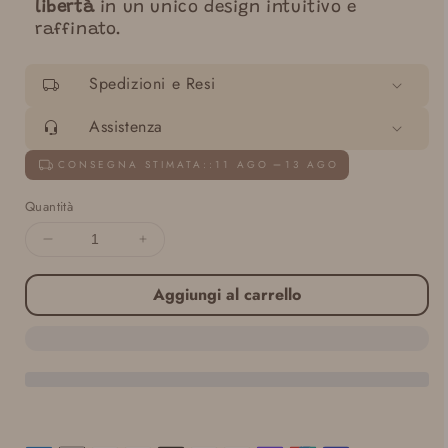
libertà
in un unico design intuitivo e
raffinato.
Spedizioni e Resi
Assistenza
CONSEGNA STIMATA::
11 AGO
13 AGO
Quantità
Diminuisci
Aumenta
quantità
quantità
per
per
Aggiungi al carrello
Marsupio
Marsupio
Ergonomico
Ergonomico
ISARA
ISARA
Quick
Quick
Half
Half
Buckle
Buckle
PRESCHOOLER
PRESCHOOLER