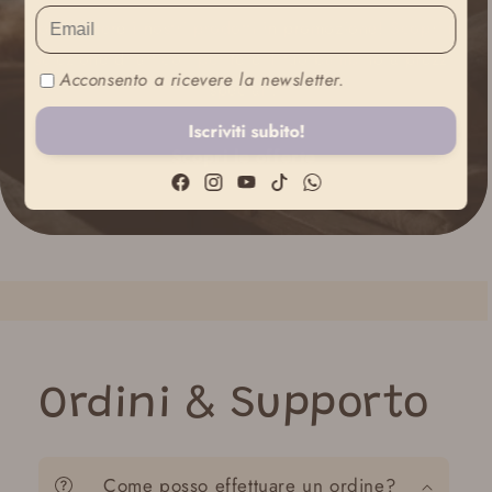
Non perdere i nostri prodotti in promozione! Scopri la
selezione di articoli per te e il tuo bambino a prezzi
Acconsento a ricevere la newsletter.
speciali.
Iscriviti subito!
Scopri le offerte
Facebook
Instagram
YouTube
TikTok
WhatsApp
Ordini & Supporto
Come posso effettuare un ordine?