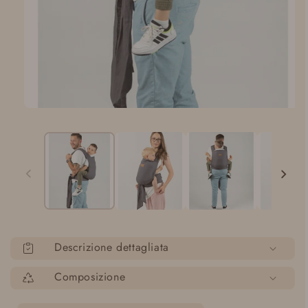
Apri
media
1
in
modalità
Descrizione dettagliata
Composizione