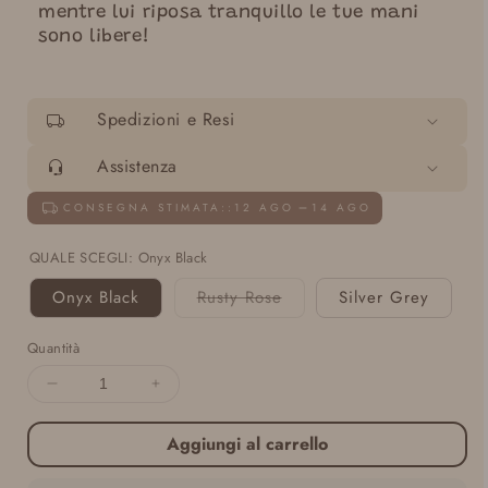
mentre lui riposa tranquillo le tue mani
sono libere!
Spedizioni e Resi
Assistenza
CONSEGNA STIMATA::
12 AGO
14 AGO
QUALE SCEGLI:
Onyx Black
Onyx Black
Rusty Rose
Silver Grey
Variante
esaurita
o
Quantità
non
disponibile
Diminuisci
Aumenta
quantità
quantità
per
per
Aggiungi al carrello
Fascia
Fascia
Porta
Porta