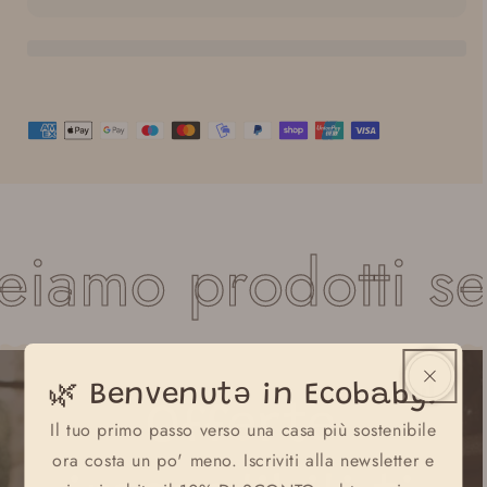
Bebé
Bebé
elastica
elastica
Isara
Isara
iamo prodotti se
🌿 Benvenutə in Ecobaby!
Offerte
Il tuo primo passo verso una casa più sostenibile
ora costa un po' meno. Iscriviti alla newsletter e