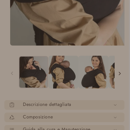
Apri
media
1
in
modalità
Descrizione dettagliata
Composizione
Guida alla cura e Manutenzione