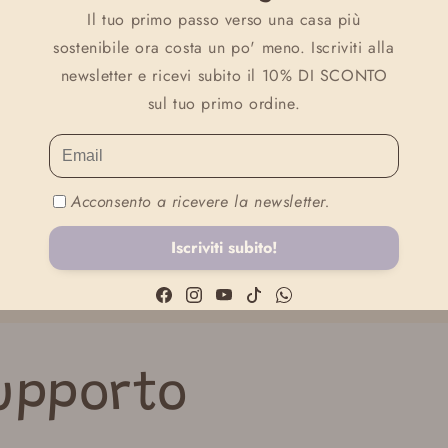
Il tuo primo passo verso una casa più
te e il tuo bambino a prezzi speciali.
sostenibile ora costa un po' meno. Iscriviti alla
newsletter e ricevi subito il 10% DI SCONTO
Scopri le offerte
sul tuo primo ordine.
Acconsento a ricevere la newsletter.
Iscriviti subito!
Facebook
Instagram
YouTube
TikTok
WhatsApp
upporto