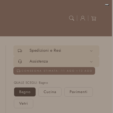
Accedi
Carrello
Spedizioni e Resi
Assistenza
CONSEGNA STIMATA::
11 AGO
13 AGO
QUALE SCEGLI:
Bagno
Bagno
Cucina
Pavimenti
Vetri