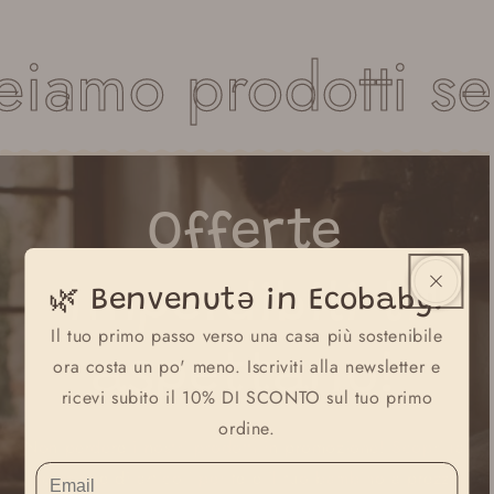
iamo prodotti se
Offerte
imperdibili
ti
🌿 Benvenutə in Ecobaby!
Il tuo primo passo verso una casa più sostenibile
aspettano!
ora costa un po' meno. Iscriviti alla newsletter e
ricevi subito il 10% DI SCONTO sul tuo primo
ordine.
Non perdere i nostri prodotti in promozione! Scopri la
selezione di articoli per te e il tuo bambino a prezzi