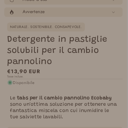
Avvertenze
NATURALE. SOSTENIBILE. CONSAPEVOLE.
Detergente in pastiglie
solubili per il cambio
pannolino
Prezzo
€13,90 EUR
Tasse incluse.
normale
Disponibile
Le
tabs per il cambio pannolino Ecobaby
sono un'ottima soluzione per ottenere una
fantastica miscela con cui inumidire le
tue salviette lavabili.