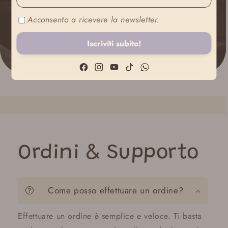
speciali.
Acconsento a ricevere la newsletter.
Scopri le offerte
Iscriviti subito!
Facebook
Instagram
YouTube
TikTok
WhatsApp
Ordini & Supporto
Come posso effettuare un ordine?
Effettuare un ordine è semplice e veloce. Ti basta