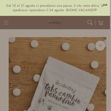
Vai al
Dal 10 al 21 agosto ci prendiamo una pausa. Il sito resta attivo, le
contenuto
spedizioni riprendono il 24 agosto. BUONE VACANZE💚
Carrello
Vai alle
informazioni
sul prodotto