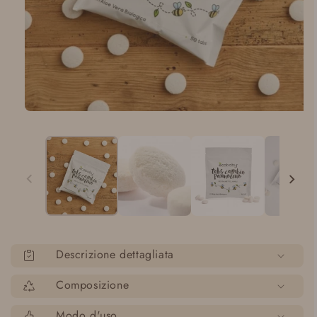
Apri
media
1
in
modalità
Descrizione dettagliata
Composizione
Modo d'uso