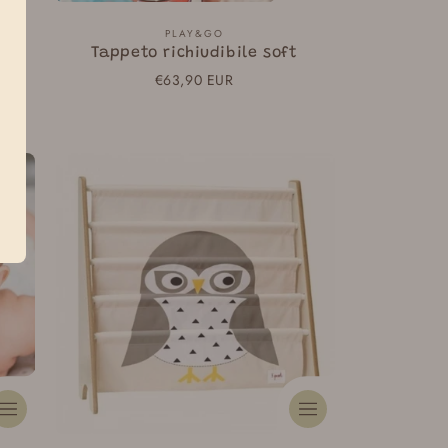
Fornitore:
PLAY&GO
Tappeto richiudibile soft
Prezzo
€63,90 EUR
normale