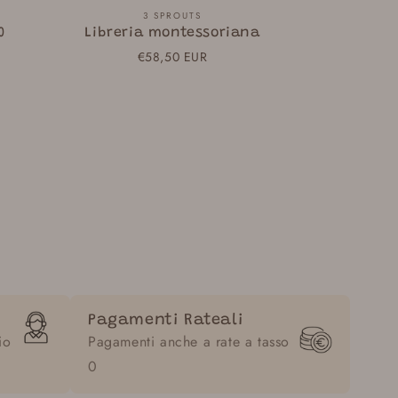
Fornitore:
3 SPROUTS
0
Libreria montessoriana
Prezzo
€58,50 EUR
normale
Pagamenti Rateali
io
Pagamenti anche a rate a tasso
0