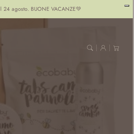
ono il 24 agosto. BUONE VACANZE💚
Accedi
Carrello