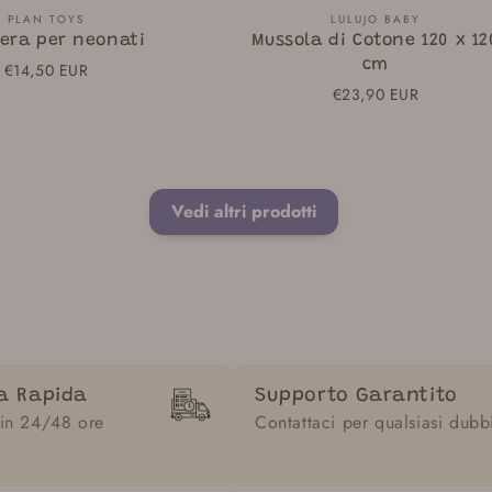
Fornitore:
Fornitore:
PLAN TOYS
LULUJO BABY
era per neonati
Mussola di Cotone 120 x 12
cm
Prezzo
€14,50 EUR
normale
Prezzo
€23,90 EUR
normale
Vedi altri prodotti
a Rapida
Supporto Garantito
 in 24/48 ore
Contattaci per qualsiasi dubb