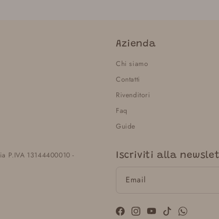
Azienda
Chi siamo
Contatti
Rivenditori
Faq
Guide
lia P.IVA 13144400010 -
Iscriviti alla newsle
Email
Facebook
Instagram
YouTube
TikTok
WhatsApp