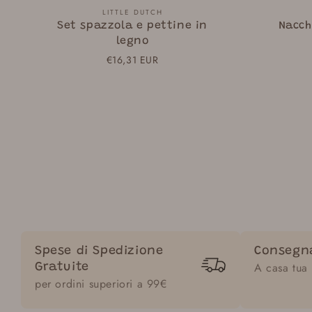
Fornitore:
LITTLE DUTCH
Set spazzola e pettine in
Nacch
legno
Prezzo
€16,31 EUR
normale
Spese di Spedizione
Consegn
A casa tua
Gratuite
per ordini superiori a 99€