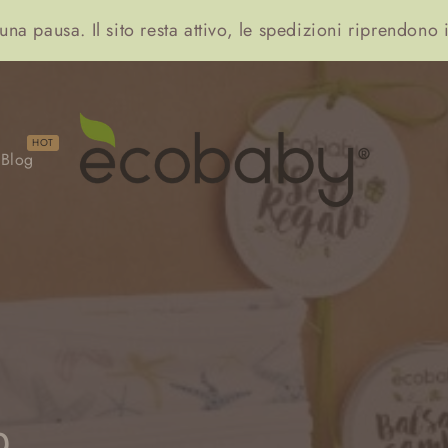
una pausa. Il sito resta attivo, le spedizioni riprend
Blog
o