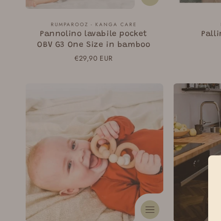
e
Fornitore:
RUMPAROOZ - KANGA CARE
:
Pannolino lavabile pocket
Pall
OBV G3 One Size in bamboo
Prezzo
€29,90 EUR
normale