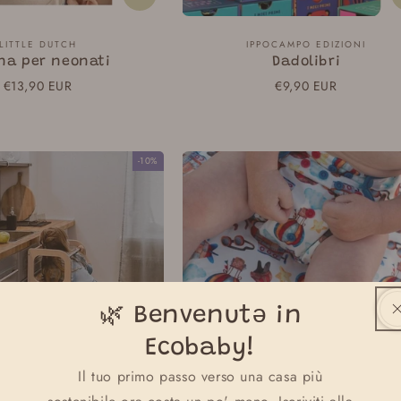
Fornitore:
Fornitore:
LITTLE DUTCH
IPPOCAMPO EDIZIONI
ina per neonati
Dadolibri
Prezzo
€13,90 EUR
Prezzo
€9,90 EUR
normale
normale
-10%
🌿 Benvenutə in
Ecobaby!
Il tuo primo passo verso una casa più