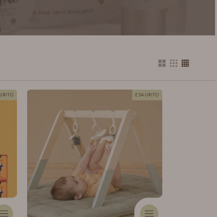
URITO
ESAURITO